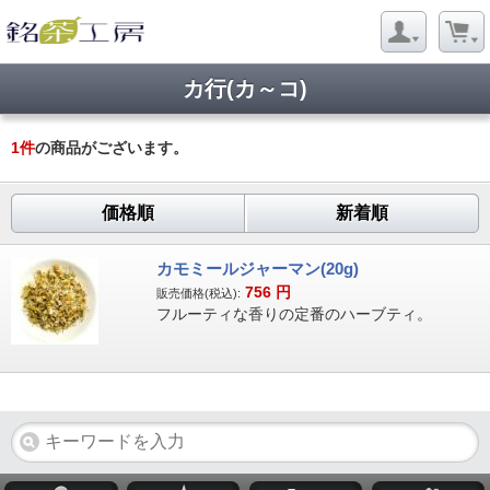
カ行(カ～コ)
1
件
の商品がございます。
価格順
新着順
カモミールジャーマン(20g)
756
円
販売価格(税込):
フルーティな香りの定番のハーブティ。