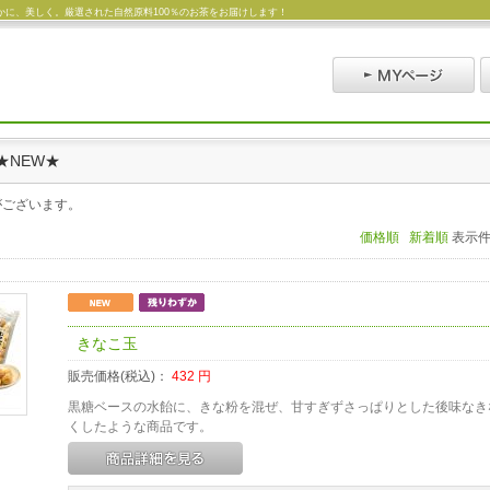
に、美しく。厳選された自然原料100％のお茶をお届けします！
★NEW★
がございます。
価格順
新着順
表示
きなこ玉
販売価格(税込)：
432
円
黒糖ベースの水飴に、きな粉を混ぜ、甘すぎずさっぱりとした後味なき
くしたような商品です。