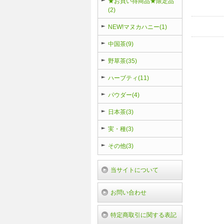
★お買い得商品★限定品
(2)
NEW!マヌカハニー(1)
中国茶(9)
野草茶(35)
ハーブティ(11)
パウダー(4)
日本茶(3)
実・種(3)
その他(3)
当サイトについて
お問い合わせ
特定商取引に関する表記