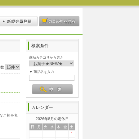
検索条件
商品カテゴリから選ぶ
件数
▼ 商品名を入力
カレンダー
なこ棒を丸
2026年8月の定休日
日
月
火
水
木
金
土
1