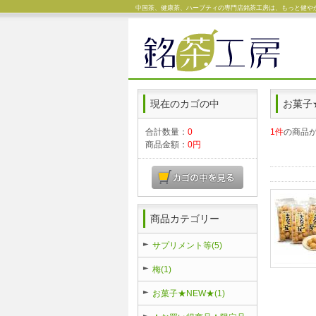
中国茶、健康茶、ハーブティの専門店銘茶工房は、もっと健やか
現在のカゴの中
お菓子
合計数量：
0
1件
の商品
商品金額：
0円
商品カテゴリー
サプリメント等(5)
梅(1)
お菓子★NEW★(1)