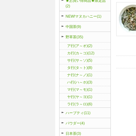
★お買い得商品★限定品
(2)
NEW!マヌカハニー(1)
中国茶(9)
野草茶(35)
ア行(ア～オ)(2)
カ行(カ～コ)(12)
サ行(サ～ソ)(5)
タ行(タ～ト)(8)
ナ行(ナ～ノ)(1)
ハ行(ハ～ホ)(3)
マ行(マ～モ)(1)
ヤ行(ヤ～ヨ)(1)
ラ行(ラ～ロ)(6)
ハーブティ(11)
パウダー(4)
日本茶(3)