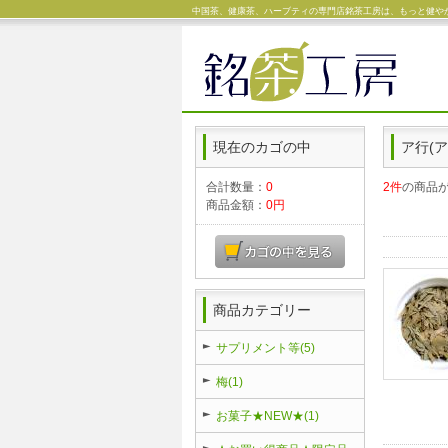
中国茶、健康茶、ハーブティの専門店銘茶工房は、もっと健やか
現在のカゴの中
ア行(ア
合計数量：
0
2件
の商品
商品金額：
0円
商品カテゴリー
サプリメント等(5)
梅(1)
お菓子★NEW★(1)