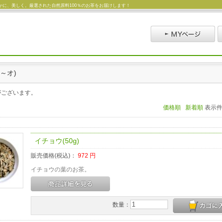
に、美しく。厳選された自然原料100％のお茶をお届けします！
～オ)
がございます。
価格順
新着順
表示
イチョウ(50g)
販売価格(税込)：
972
円
イチョウの葉のお茶。
数量：