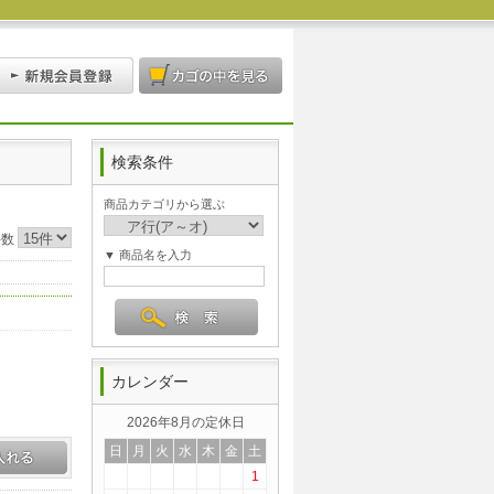
検索条件
商品カテゴリから選ぶ
件数
▼ 商品名を入力
カレンダー
2026年8月の定休日
日
月
火
水
木
金
土
1