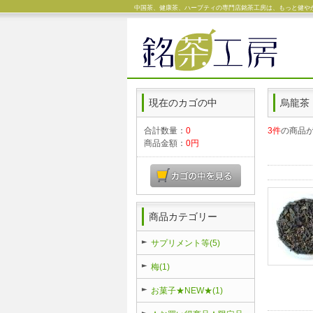
中国茶、健康茶、ハーブティの専門店銘茶工房は、もっと健やか
現在のカゴの中
烏龍茶
合計数量：
0
3件
の商品
商品金額：
0円
商品カテゴリー
サプリメント等(5)
梅(1)
お菓子★NEW★(1)