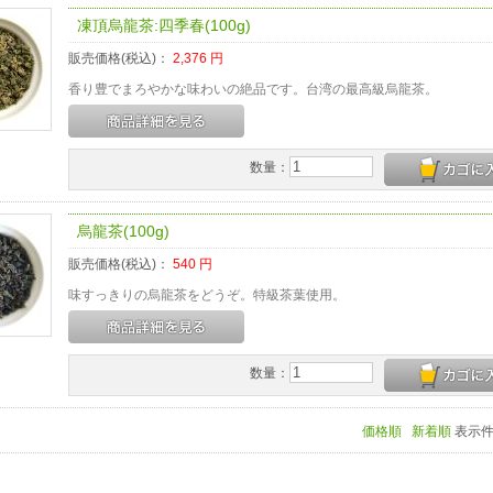
凍頂烏龍茶:四季春(100g)
販売価格(税込)：
2,376
円
香り豊でまろやかな味わいの絶品です。台湾の最高級烏龍茶。
数量：
烏龍茶(100g)
販売価格(税込)：
540
円
味すっきりの烏龍茶をどうぞ。特級茶葉使用。
数量：
価格順
新着順
表示