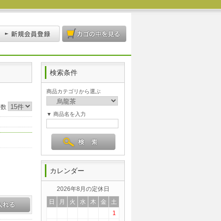
検索条件
商品カテゴリから選ぶ
件数
▼ 商品名を入力
カレンダー
2026年8月の定休日
日
月
火
水
木
金
土
1