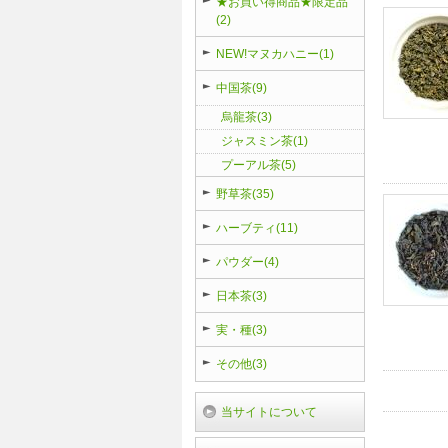
★お買い得商品★限定品
(2)
NEW!マヌカハニー(1)
中国茶(9)
烏龍茶(3)
ジャスミン茶(1)
プーアル茶(5)
野草茶(35)
ハーブティ(11)
パウダー(4)
日本茶(3)
実・種(3)
その他(3)
当サイトについて