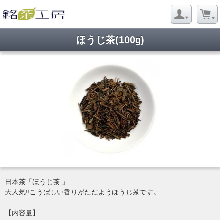
ほうじ茶(100g)
日本茶「ほうじ茶 」
大人気!!こうばしい香りがただようほうじ茶です。
【内容量】